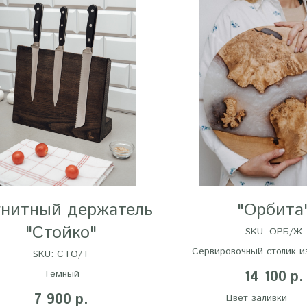
нитный держатель
"Орбита
"Стойко"
SKU:
ОРБ/Ж
Сервировочный столик и
SKU:
СТО/Т
эпоксидной смолы на в
14 100
Тёмный
р.
механизме
7 900
р.
Цвет заливки