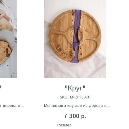
"
"Круг"
SKU:
M-КР/30/Л
з дерева и
Менажница круглая из дерева с
ращающемся
эпоксидной смолой
7 300
р.
Размер