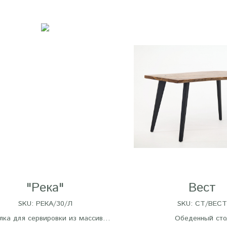
"Река"
Вест
SKU:
РЕКА/30/Л
SKU:
СТ/ВЕСТ
лка для сервировки из массива
Обеденный сто