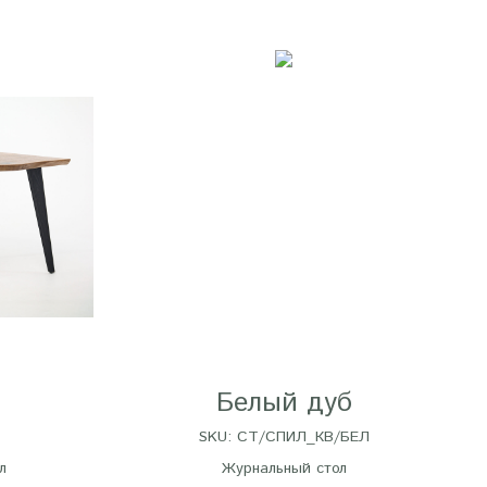
Белый дуб
SKU:
СТ/СПИЛ_КВ/БЕЛ
л
Журнальный стол