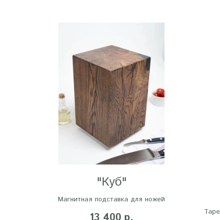
"Куб"
Магнитная подставка для ножей
Таре
13 400
р.