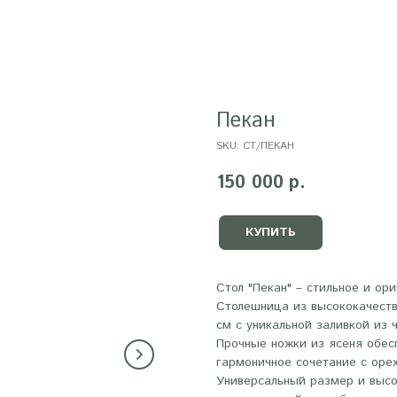
Пекан
SKU:
СТ/ПЕКАН
150 000
р.
КУПИТЬ
Стол "Пекан" – стильное и ор
Столешница из высококачест
см с уникальной заливкой из 
Прочные ножки из ясеня обе
гармоничное сочетание с оре
Универсальный размер и высо