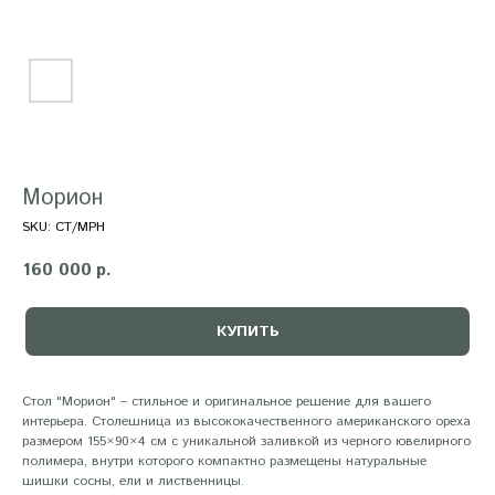
Морион
SKU:
СТ/МРН
160 000
р.
КУПИТЬ
Стол "Морион" – стильное и оригинальное решение для вашего
интерьера. Столешница из высококачественного американского ореха
размером 155×90×4 см с уникальной заливкой из черного ювелирного
полимера, внутри которого компактно размещены натуральные
шишки сосны, ели и лиственницы.