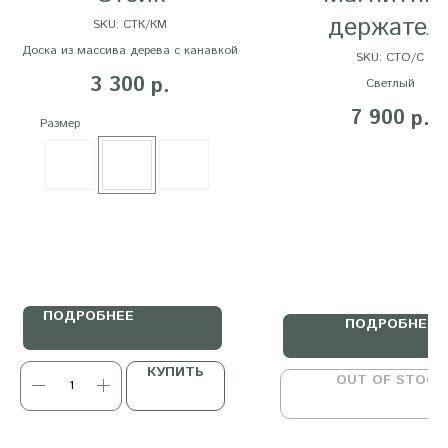
держател
SKU:
СТК/КМ
Доска из массива дерева с канавкой
"Стойко"
SKU:
СТО/С
3 300
р.
Светлый
7 900
р.
Размер
ПОДРОБНЕЕ
ПОДРОБНЕЕ
КУПИТЬ
OUT OF STOCK