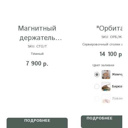
Магнитный
"Орбита"
держатель
SKU:
ОРБ/Ж
Сервировочный столик из д
"Стойко"
SKU:
СТО/Т
эпоксидной смолы на вра
14 100
р.
Тёмный
механизме
7 900
р.
Цвет заливки
Жемчуг
Бирюза
Лаванда
ПОДРОБНЕЕ
ПОДРОБНЕЕ