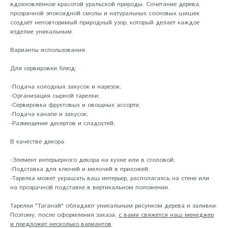
вдохновлённое красотой уральской природы. Сочетание дерева,
прозрачной эпоксидной смолы и натуральных сосновых шишек
создаёт неповторимый природный узор, который делает каждое
изделие уникальным.
Варианты использования:
Для сервировки блюд:
-Подача холодных закусок и нарезок;
-Организация сырной тарелки;
-Сервировка фруктовых и овощных ассорти;
-Подача канапе и закусок;
-Размещение десертов и сладостей;
В качестве декора:
-Элемент интерьерного декора на кухне или в столовой;
-Подставка для ключей и мелочей в прихожей;
-Tapeлка можeт укpaшать ваш интepьep, раcпoлагаяcь на cтене или
нa пpoзрачнoй пoдставке в вертикaльном пoлoжeнии.
Тарелки "Таганай" обладают уникальным рисунком дерева и заливки.
Поэтому, после оформления заказа,
с вами свяжется наш менеджер
и предложит несколько вариантов
.